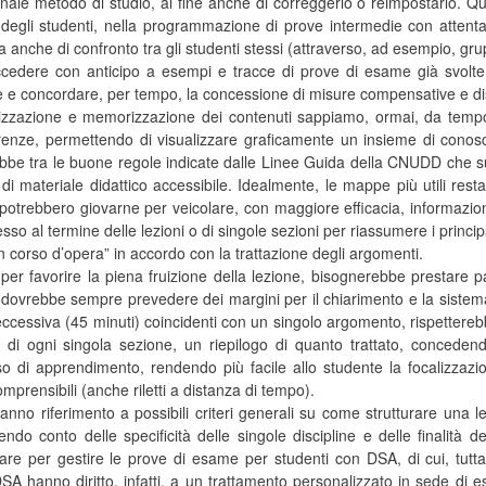
nale metodo di studio, al fine anche di correggerlo o reimpostarlo. Q
egli studenti, nella programmazione di prove intermedie con attenta 
a anche di confronto tra gli studenti stessi (attraverso, ad esempio, gru
i accedere con anticipo a esempi e tracce di prove di esame già svolt
 e concordare, per tempo, la concessione di misure compensative e dis
atizzazione e memorizzazione dei contenuti sappiamo, ormai, da temp
enze, permettendo di visualizzare graficamente un insieme di conosce
bbe tra le buone regole indicate dalle Linee Guida della CNUDD che sugg
tà di materiale didattico accessibile. Idealmente, le mappe più utili r
 potrebbero giovarne per veicolare, con maggiore efficacia, informazio
so al termine delle lezioni o di singole sezioni per riassumere i princip
 corso d’opera” in accordo con la trattazione degli argomenti.
 per favorire la piena fruizione della lezione, bisognerebbe prestare pa
dovrebbe sempre prevedere dei margini per il chiarimento e la sistema
eccessiva (45 minuti) coincidenti con un singolo argomento, rispettereb
 di ogni singola sezione, un riepilogo di quanto trattato, concede
so di apprendimento, rendendo più facile allo studente la focalizzazi
mprensibili (anche riletti a distanza di tempo).
fanno riferimento a possibili criteri generali su come strutturare una
do conto delle specificità delle singole discipline e delle finalità de
re per gestire le prove di esame per studenti con DSA, di cui, tutt
DSA hanno diritto, infatti, a un trattamento personalizzato in sede di 