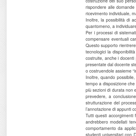
costruzione del suo perso
rispondere alle domande d
ricevimento individuale, m
Inoltre, la possibilità d
quantomeno, a individuare
Per i processi di sistem
compensare eventuali car
Questo supporto rientrere
tecnologici la disponibili
costruite, anche i docenti
presentate dal docente stes
o costruendole assieme “in
Inoltre, quando possibile,
tempo a disposizione che 
più sezioni di durata non 
prevedere, a conclusione
strutturazione del proces
l’annotazione di appunti co
Tutti questi accorgimenti 
andrebbero modellati tenen
comportamento da applica
studenti universitari con 