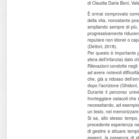
di Claudia Daria Boni, Val
È ormai comprovato come l
della vita, nonostante pos
ampliando sempre di più, c
progressivamente riducendo
reputare non idonei o capa
(Dettori, 2018).
Per questo è importante pa
sfera dell’infanzia) dato 
Rilevazioni condotte negli
ad avere notevoli difficol
che, già a ridosso dell’em
dopo l’iscrizione (Ghidoni,
Durante il percorso unive
fronteggiare ostacoli che 
necessitando, ad esempio,
un testo, nel memorizzare i
Si sa, allo stesso tempo,
precedente esperienza nell
di gestire e attuare tempi
esserci, la presenza di 