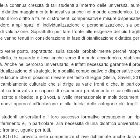
lla continua crescita di tali studenti all’interno delle università, a
 didattica maggiormente innovativa anche nel mondo accademico. Le
o il loro diritto a fruire di strumenti compensativi e misure dispensativ
re ampi spazi di individualizzazione e personalizzazione, sia per
 valutazione. Soprattutto per fare fronte alle esigenze dei più fragili,
he vanno tenuti in considerazione in fase di pianificazione didattica p
.
o viene posto, soprattutto, sulla scuola, probabilmente perché rappre
icito, lo sguardo è teso anche verso il mondo accademico, stabilend
à. Anche nel percorso universitario, è infatti necessario garantire il pr
vidualizzazione di strategie, le modalità compensative e dispensative co
 delle lacune che si possono rilevare nel testo di legge (Stella, Savelli
 cambiamento culturale che si dirige su varie fronti e che, in partico
dattica innovativa e capace di rispondere prontamente e con efficacia 
scritto e ribadito, a più voci, a livello internazionale in molti docum
ovi approcci all’inclusione e alla tutela delle categorie più fragili 
li studenti universitari e il loro successo formativo presuppone un ri
Il riferimento è, in particolare, alla necessità di una didattica univer
 frontale, uguale per tutti.
lle ICT/TIC, previsto nelle competenze chiave richiamate anche dalla n