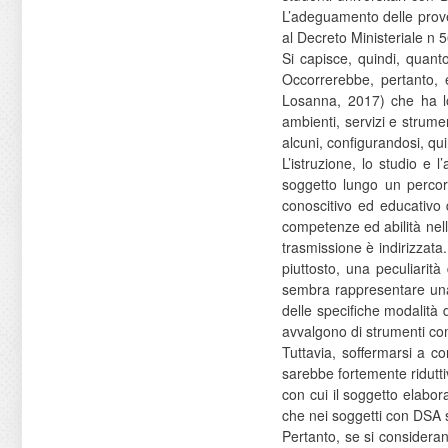
L’adeguamento delle prove
al Decreto Ministeriale n 
Si capisce, quindi, quant
Occorrerebbe, pertanto, 
Losanna, 2017) che ha lo 
ambienti, servizi e strumen
alcuni, configurandosi, q
L’istruzione, lo studio e 
soggetto lungo un percor
conoscitivo ed educativo 
competenze ed abilità nell’
trasmissione è indirizzata
piuttosto, una peculiarità 
sembra rappresentare una 
delle specifiche modalità di
avvalgono di strumenti com
Tuttavia, soffermarsi a co
sarebbe fortemente riduttiv
con cui il soggetto elabor
che nei soggetti con DSA si
Pertanto, se si consideran