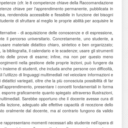
ompetenze (cfr. le 8 competenze chiave della Raccomandazione
etenze chiave per l'apprendimento permanente, pubblicata in
ica, rendendola accessibile e flessibile in funzione dei bisogni
dente di sfruttare al meglio le proprie abilità per acquisire le
ternative - di acquisizione delle conoscenze e di espressione,
ante il percorso universitario. Concretamente, uno studente, a
are materiale didattico chiaro, sintetico e ben organizzato;
a bibliografia, il calendario e le scadenze; usare gli strumenti
mento delle prove di esame; infine, ma non per questo meno
orgimenti nella gestione delle proprie lezioni, può fungere da
n insieme di studenti, che includa anche persone con difficoltà,
 l’utilizzo di linguaggi multimediali nel veicolare informazioni e
idattici variegati, oltre che la più conosciuta possibilità di far
 all’apprendimento, presentare i concetti fondamentali in forma
 a esporre graficamente quanto spiegato attraverso illustrazioni,
i multimediali. Sarebbe opportuno che il docente avesse cura di
lla lezione, adeguato alle effettive capacità di recezione dello
posto oralmente dal docente, ma al contrario fungono da valido
 che rappresentano momenti necessari allo studente nell’opera di