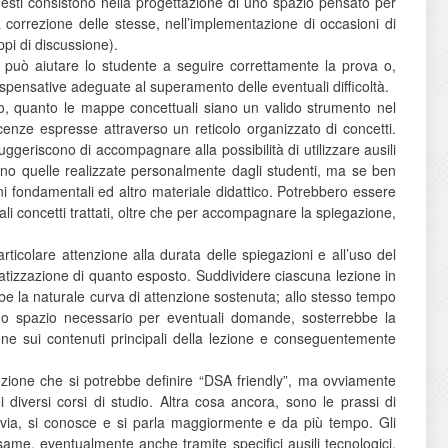
uesti consistono nella progettazione di uno spazio pensato per
correzione delle stesse, nell’implementazione di occasioni di
ppi di discussione).
e può aiutare lo studente a seguire correttamente la prova o,
pensative adeguate al superamento delle eventuali difficoltà.
o, quanto le mappe concettuali siano un valido strumento nel
nze espresse attraverso un reticolo organizzato di concetti.
eriscono di accompagnare alla possibilità di utilizzare ausili
estano quelle realizzate personalmente dagli studenti, ma se ben
ni fondamentali ed altro materiale didattico. Potrebbero essere
ali concetti trattati, oltre che per accompagnare la spiegazione,
rticolare attenzione alla durata delle spiegazioni e all’uso del
tizzazione di quanto esposto. Suddividere ciascuna lezione in
be la naturale curva di attenzione sostenuta; allo stesso tempo
ndo spazio necessario per eventuali domande, sosterrebbe la
one sui contenuti principali della lezione e conseguentemente
 lezione che si potrebbe definire “DSA friendly”, ma ovviamente
i diversi corsi di studio. Altra cosa ancora, sono le prassi di
avia, si conosce e si parla maggiormente e da più tempo. Gli
esame, eventualmente anche tramite specifici ausili tecnologici.