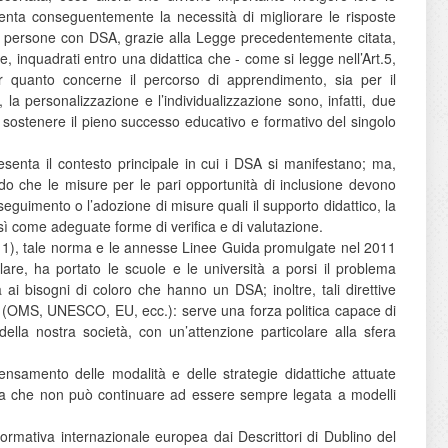
umenta conseguentemente la necessità di migliorare le risposte
 persone con DSA, grazie alla Legge precedentemente citata,
e, inquadrati entro una didattica che - come si legge nell’Art.5,
 quanto concerne il percorso di apprendimento, sia per il
 la personalizzazione e l’individualizzazione sono, infatti, due
er sostenere il pieno successo educativo e formativo del singolo
senta il contesto principale in cui i DSA si manifestano; ma,
o che le misure per le pari opportunità di inclusione devono
oseguimento o l’adozione di misure quali il supporto didattico, la
sì come adeguate forme di verifica e di valutazione.
, 2011), tale norma e le annesse Linee Guida promulgate nel 2011
lare, ha portato le scuole e le università a porsi il problema
ai bisogni di coloro che hanno un DSA; inoltre, tali direttive
enti (OMS, UNESCO, EU, ecc.): serve una forza politica capace di
della nostra società, con un’attenzione particolare alla sfera
pensamento delle modalità e delle strategie didattiche attuate
sitaria che non può continuare ad essere sempre legata a modelli
ormativa internazionale europea dai Descrittori di Dublino del