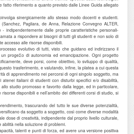
atto riferimento a quanto previsto dalle Linee Guida allegato
 coinvolga sinergicamente allo stesso modo docenti e studenti.
UD) (Sanchez, Pagliara, de Anna, Relazione Convegno ALTER,
 - indipendentemente dalle proprie caratteristiche personali-
iamata a rispondere ai bisogni di tutti gli studenti e non solo di
accesso alle risorse disponibili.
rocesso evolutivo di tutti, visto che guidano ed indirizzano il
di un progeƩo di autonomia ed emancipazione. Ogni progetto
icamente, deve porsi, come obiettivo, lo sviluppo di qualità,
 questo trasferimento, e valutando, infine, la platea a cui questa
arità di apprendimento nei percorsi di ogni singolo soggetto, ma
tenei italiani di studenti con disturbi specifici e/o disabilità,
llo studio promosso e favorito dalla legge, ed in particolare,
risorse disponibili e nell’ambito dei differenti corsi di studio, si
prendimento, trascurando del tutto le sue diverse potenzialità,
 diversificano da soggetto a soggetto, così come diverse modalità
e dose di creatività, indipendente dal proprio livello culturale,
abilità nella soluzione di problemi.
pacità, talenti e punti di forza, ed avere una versione positiva