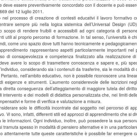
 deve essere preventivamente concordato con il docente e può essere f
5669 del 12 luglio 2011.
o nel processo di creazione di contesti educativi il lavoro formativo
entrare sempre più nella logica sistemica dell’Universal Design (
scopo di rendere fruibili e accessibili ad ogni categoria di persone
ti utili al proprio percorso di formazione. In tal senso, l’università è ch
uindi, come uno spazio dove tutti hanno tecnicamente e pedagogicamente 
l’apprendimento rappresentano aspetti particolarmente importanti nel p
so di consapevolezza e competenza finalizzato alla realizzazione 
deve avere lo scopo di trasmettere conoscenza e sapere e, più specif
individuo, considerando sia i contenuti da trasferire, sia le modalità di
. Pertanto, nell’ambito educativo, non è possibile riconoscere una line
di esigenze e strumenti. L’aumento considerevole delle iscrizioni negli a
diretta conseguenza dell’atteggiamento di maggiore tutela del diritto a
 intervento e dei modelli di didattica personalizzata che, nei limiti delle 
pensativi e forme di verifica e valutazione a misura.
nsiderare solo le difficoltà incontrate dal soggetto nel percorso di ap
o. Vi sono, infatti, differenti stili ed approcci di apprendimento che si
a le informazioni. Ogni individuo, inoltre, può possedere la sua personal
 tramuta spesso in modalità di pensiero alternative e in una particolare 
o attentamente tutte queste caratteristiche è possibile far emergere ca