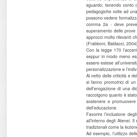
sguardo; tenendo conto de
pedagogiche volte ad una
possono vedere formalizzat
comma 2a - deve prevede
superamento delle prove di
approcci molto rilevanti c
(Frabboni, Baldacci, 2004)
Con la legge 170 l’accent
seppur in modo meno espl
essere estese all’universit
personalizzazione e l’indi
Al netto delle criticità e
si fanno promotrici di un
dell’erogazione di una di
raccolgono quanto è stato 
sostenere e promuovere nu
dell’educazione.
Favorire l’inclusione deg
all’interno degli Atenei. 
tradizionali come la lezione
Ad esempio, l’utilizzo de