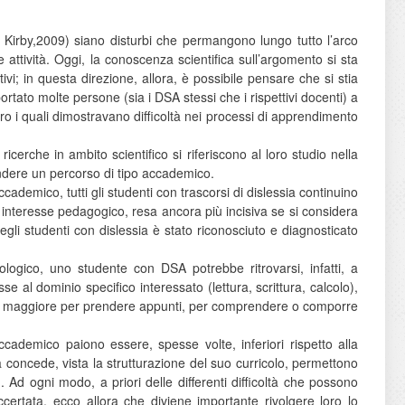
e Kirby,2009) siano disturbi che permangono lungo tutto l’arco
 attività. Oggi, la conoscenza scientifica sull’argomento si sta
vi; in questa direzione, allora, è possibile pensare che si stia
tato molte persone (sia i DSA stessi che i rispettivi docenti) a
oro i quali dimostravano difficoltà nei processi di apprendimento
erche in ambito scientifico si riferiscono al loro studio nella
rendere un percorso di tipo accademico.
ademico, tutti gli studenti con trascorsi di dislessia continuino
e interesse pedagogico, resa ancora più incisiva se si considera
egli studenti con dislessia è stato riconosciuto e diagnosticato
cologico, uno studente con DSA potrebbe ritrovarsi, infatti, a
e al dominio specifico interessato (lettura, scrittura, calcolo),
zo maggiore per prendere appunti, per comprendere o comporre
ccademico paiono essere, spesse volte, inferiori rispetto alla
à concede, vista la strutturazione del suo curricolo, permettono
 Ad ogni modo, a priori delle differenti difficoltà che possono
ertata, ecco allora che diviene importante rivolgere loro lo