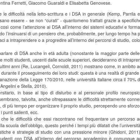
entina Ferretti, Giacomo Guaraldi e Elisabetta Genovese.
e difficoltà nella letto-scrittura e i DSA in generale (Kemp, Parrila 
sano essere - se non “curati” - quantomeno trattati grazie a specifiche
osì come l’attenzione ai DSA all’interno dei sistemi educativi e formati
 l’insinuarsi di un pensiero che, probabilmente, per lungo tempo ha por
ci a intraprendere o a progredire all’interno dei percorsi di studio, col
rlare di DSA anche in età adulta (nonostante la maggior parte delle ric
che molti studenti, uscenti dalle scuole superiori, decideranno di intrap
 ultimi anni (Re, Lucangeli, Cornoldi, 2011) mostrano come, in ambito acc
tà durante il proseguimento dei loro studi: questa è una realtà di grand
anazione della Legge 170/2010, nelle università italiane circa il 70% d
 Angelini e Stella, 2010).
rsitario, in base al tipo di disturbo e al personale profilo neuropsi
sembrano, talvolta, anche oltrepassare le difficoltà strettamente conness
 di più tempo per organizzare il proprio studio, percependo uno sfor
 punti salienti, ecc.
 che le difficoltà che essi riscontrano nel frequentare un percorso a
a scuola dell’obbligo, questo perché i tempi più dilatati che l’universit
stiche e strategie di studio con una pressione minore (Ghidoni, 2011).
studenti con DSA all’interno del percorso accademico è comunque acc